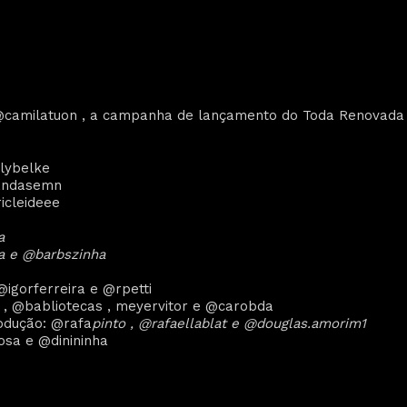
camilatuon , a campanha de lançamento do Toda Renovada f
elybelke
mandasemn
icleideee
a
la e @barbszinha
@igorferreira e @rpetti
 , @babliotecas , meyervitor e @carobda
odução: @rafa
pinto , @rafaellablat e @douglas.amorim1
iosa e @dinininha