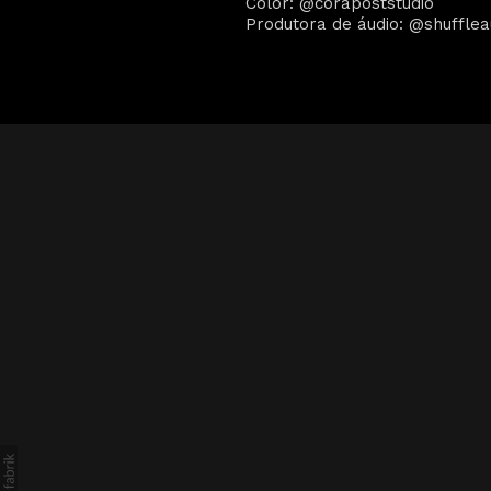
Color: @corapoststudio
Produtora de áudio: @shufflea