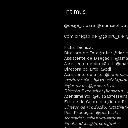
Intimus
@ce.ge_ , para @intimusoficial
Com direção de @gabiru_s e @
Ficha Técnica:
Diretora de Fotografia: @dari
Assistente de Direção I: @a
Assistente de direção II: @mar
Diretora de arte: @edi
_
_
_
_
Assistente de arte: @
ionemari
Produtor de Objeto: @lolap4o
Figurinista: @prescritivo
Direção Executiva: @chabuh
, 
Atendimento: @luisaaaferreira
Equipe de Coordenação de Pr
Diretor de Produção: @tathi
ar
Pós-Produção: @postit
vfx
Montador: @henriquestjose
Finalizador: @limamiguel